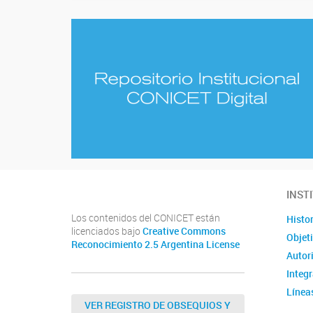
INST
Los contenidos del CONICET están
Histor
licenciados bajo
Creative Commons
Objet
Reconocimiento 2.5 Argentina License
Autor
Integ
Línea
VER REGISTRO DE OBSEQUIOS Y