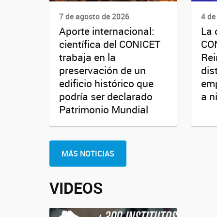
7 de agosto de 2026
4 de
Aporte internacional:
La 
científica del CONICET
CO
trabaja en la
Rei
preservación de un
dis
edificio histórico que
emp
podría ser declarado
a n
Patrimonio Mundial
MÁS NOTICIAS
VIDEOS