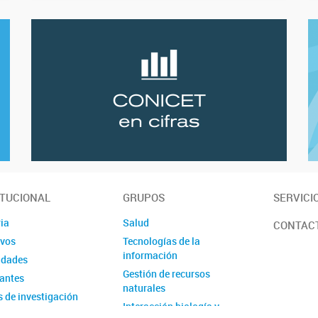
ITUCIONAL
GRUPOS
SERVICI
ia
Salud
CONTAC
ivos
Tecnologías de la
información
idades
Gestión de recursos
rantes
naturales
s de investigación
Interacción biología y